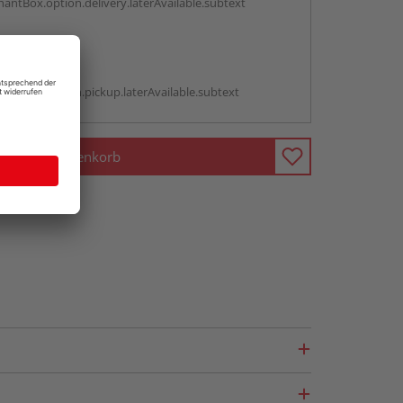
antBox.option.delivery.laterAvailable.subtext
abholen
g:
antBox.option.pickup.laterAvailable.subtext
In den Warenkorb
fragen