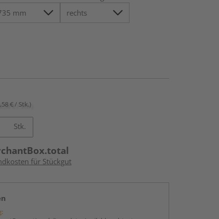
,58 € / Stk.)
Stk.
rchantBox.total
ndkosten für Stückgut
en
g: