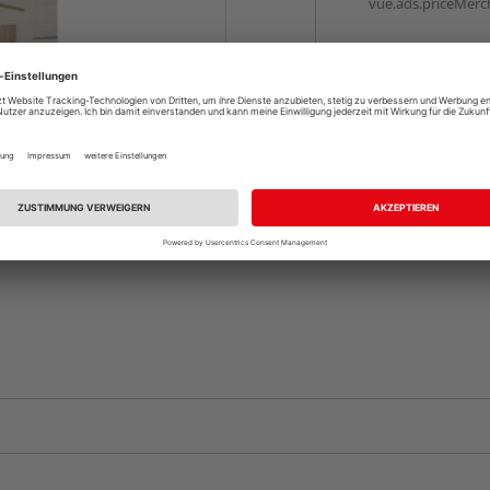
vue.ads.priceMerch
Beim Händler 
Auf Vorbestellun
vue.ads.priceMerch
Komplettangebot an