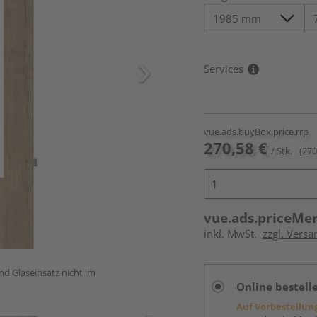
Services
vue.ads.buyBox.price.rrp
270,58 €
/ Stk.
(270
vue.ads.priceMe
inkl. MwSt.
zzgl. Versa
und Glaseinsatz nicht im
Online bestell
Auf Vorbestellun