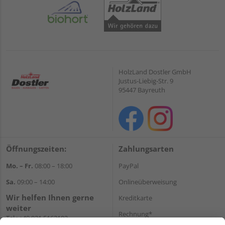
HolzLand Dostler GmbH
Justus-Liebig-Str. 9
95447 Bayreuth
Öffnungszeiten:
Zahlungsarten
Mo. – Fr.
08:00 – 18:00
PayPal
Sa.
09:00 – 14:00
Onlineüberweisung
Wir helfen Ihnen gerne
Kreditkarte
weiter
Rechnung*
Tel.:
+49 921 5163102