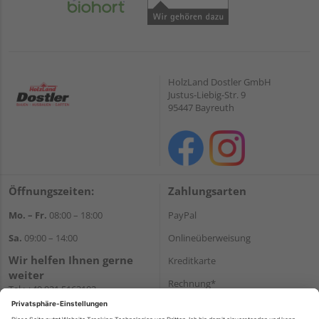
HolzLand Dostler GmbH
Justus-Liebig-Str. 9
95447 Bayreuth
Öffnungszeiten:
Zahlungsarten
Mo. – Fr.
08:00 – 18:00
PayPal
Sa.
09:00 – 14:00
Onlineüberweisung
Wir helfen Ihnen gerne
Kreditkarte
weiter
Rechnung*
Tel.:
+49 921 5163102
E-Mail:
shop@dostler.de
*Bonität vorausgesetzt