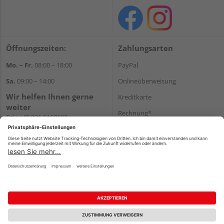
Öffnungszeiten:
Zahlungsarten
Mo. – Fr.
08:00 – 18:00
PayPal
Sa.
09:00 – 14:00
Onlineüberweisung
Wir helfen Ihnen gerne
Kreditkarte
weiter
Rechnung*
Tel.:
+49 921 5163102
E-Mail:
shop@dostler.de
*Bonität vorausgesetzt
Versand
Versandkosten
Impressum
AGB
Widerruf
Datenschutz
Reservierungsbedingungen
Vertrag widerrufen