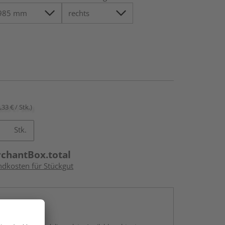
,33 € / Stk.)
Stk.
rchantBox.total
ndkosten für Stückgut
en
g: