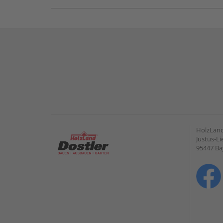
HolzLan
Justus-Li
95447 Ba