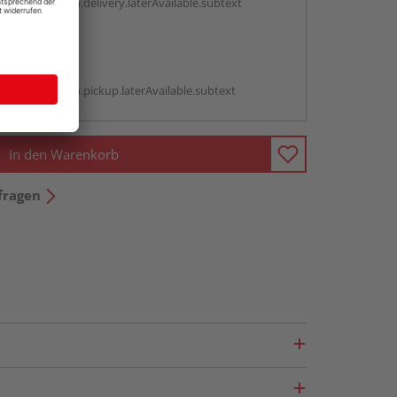
antBox.option.delivery.laterAvailable.subtext
abholen
g:
antBox.option.pickup.laterAvailable.subtext
In den Warenkorb
fragen