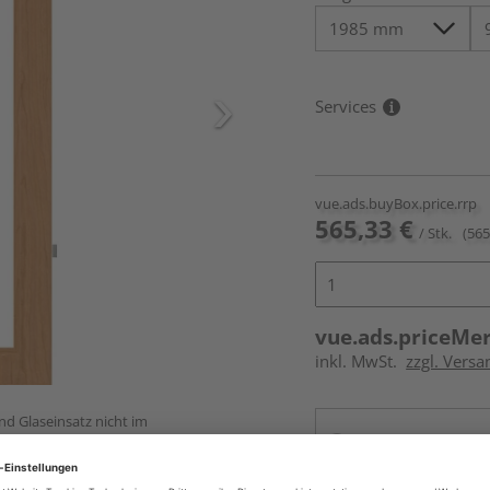
Services
vue.ads.buyBox.price.rrp
565,33 €
/ Stk.
(565
vue.ads.priceMe
inkl. MwSt.
zzgl. Versa
und Glaseinsatz nicht im
Online bestell
Auf Vorbestellun