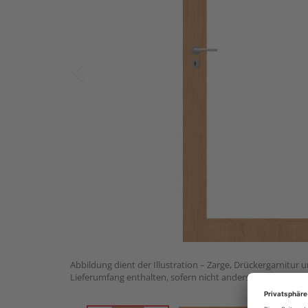
Abbildung dient der Illustration – Zarge, Drückergarnitur 
Lieferumfang enthalten, sofern nicht anders angegeben.