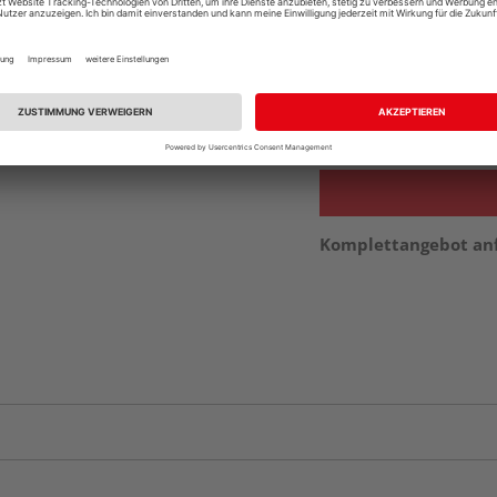
vue.ads.priceMerch
Beim Händler 
Auf Vorbestellun
vue.ads.priceMerch
Komplettangebot an