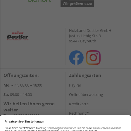
HolzLand Dostler GmbH
Justus-Liebig-Str. 9
95447 Bayreuth
Öffnungszeiten:
Zahlungsarten
Mo. – Fr.
08:00 – 18:00
PayPal
Sa.
09:00 – 14:00
Onlineüberweisung
Wir helfen Ihnen gerne
Kreditkarte
weiter
Rechnung*
Tel.:
+49 921 5163102
E-Mail:
shop@dostler.de
*Bonität vorausgesetzt